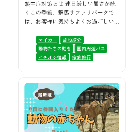
熱中症対策とは 連日厳しい暑さが続
くこの季節、群馬サファリパークで
は、お客様に気持ちよくお過ごしい
ただけるよう、そして動物たちが元
気に夏を乗り切れるよう、園内のあ
マイカー
施設紹介
らゆる場所で暑さ対策・熱中症対策
動物たちの動き
園内周遊バス
を行っています。屋外中心の施設だ
イチオシ情報
家族旅行
からこそ、お客様の快適さと動物た
ちの健康を守るために、さまざまな
工夫を重ねてきました。今回は、そ
の取り組みを詳しくご紹介いたしま
す。夏のおでかけ先を検討されてい
る方は、ぜひ参考にしてください。
🌬️お客様向けの暑さ対策 総合案内所
や売店前、ウオーキングサファリな