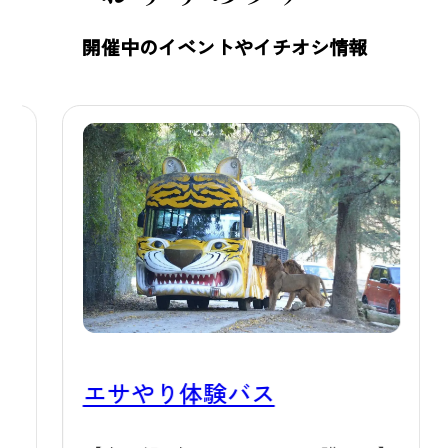
えているのです。動物たちは、私た
開催中のイベントやイチオシ情報
ちが思っている以上に暑さに強く、
それぞれのペースで元気に夏を過ご
していますので、じっとしている姿
を見かけても、どうか安心して見守
っていただければと思います。 🌙夜
の群馬サファリパークもおすすめ 日
中の暑さが気になる方には、夕方か
ら夜にかけての「夜活」もおすすめ
です。夕暮れサファリツアーやナイ
トサファリツアーでは、昼間とはま
た違った動物たちの表情や動き、涼
しくなり始めた空気の中で過ごすひ
エサやり体験バス
とときをお楽しみいただけます。ナ
ラ
イトサファリツアーでは、ナイトサ