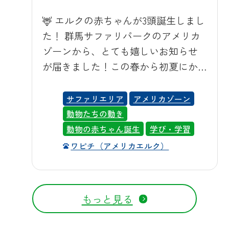
木陰に駐車するようにしています。
ています。時折、周遊バスや車が近
🦌 エルクの赤ちゃんが3頭誕生しまし
マイカーでお越しの場合も、いつも
づくと耳をピンと立ててこちらを見
た！ 群馬サファリパークのアメリカ
の快適な車内環境のまま園内を移動
つめる姿も見られ、その仕草がまた
ゾーンから、とても嬉しいお知らせ
していただけますので、暑い日でも
可愛らしいポイントです。ほかのエ
が届きました！この春から初夏にか
安心してサファリ気分をお楽しみい
ランドの仲間たちに囲まれながら過
けて、エルク（ワピチ）の赤ちゃん
ただけます。 エサやりバス（黄ト
ごす時間も増え、日ごとに群れの中
が3頭続けて誕生しました🎉まず、5
サファリエリア
アメリカゾーン
ラ） エサやりバス（白トラ） キリン
での歩き方も上手になってきまし
月26日、母親「キッシュ」が女の子を
動物たちの動き
バス（リフト付き） プライベートツ
た。 🚌 アフリカゾーンへはバスツア
出産。続いて6月1日には母親「フレー
動物の赤ちゃん誕生
学び・学習
アー 園内イメージ レンタカーの一例
ーがおすすめ エランドが暮らすアフ
ク」にも女の子が誕生し、さらに6月
🐫動物たちへの暑さ対策 動物たちに
ワピチ（アメリカエルク）
リカゾーンへは、エサやりバスツア
13日には母親「ゲンマイ」が女の子を
とっても、夏の暑さ対策をしていま
ー（毎日運行・1,800円／約85分）や
産みました。3頭ともメスの赤ちゃん
す。群馬サファリパークでは、動物
サファリバス（土日祝運行・1,200円
で、アメリカゾーンが一気に華やい
それぞれの体の特徴や性質に合わせ
もっと見る
／約70分）を利用すると、車窓からじ
でいます。写真をご覧ください。生
て、きめ細かな暑さ対策を行ってい
っくりと赤ちゃんの様子を観察でき
まれたばかりの赤ちゃんたちは、背
ます。 ラクダには、水シャワーで体