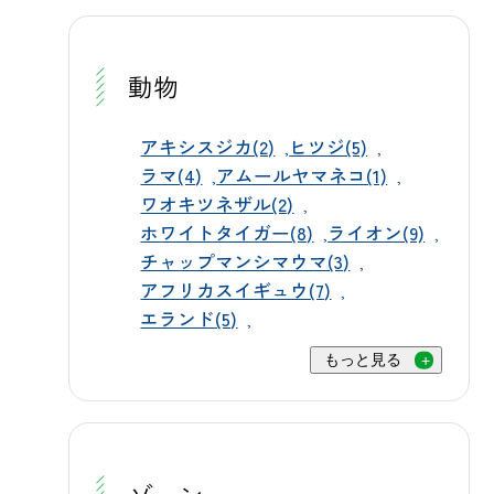
越しを心よりお待ちしております！
守りながら、その日を楽しみに準備
がら遊ぶホワイトタイガーの姿は、
この投稿をInstagramで見る 群馬 サ
を進めています。 🚌 バスツアーで赤
迫力満点の見どころのひとつです。
ファリパーク（公式）
ちゃんに会えます！ 赤ちゃんたちに
動物
バイソンやエルクは、園内の川や滝
(@gunmasafari)がシェアした投稿
会うには、バスツアーがおすすめで
に自ら入って涼を取ることもありま
す。アメリカゾーン内の夜間収容施
アキシスジカ(2)
ヒツジ(5)
す。水の中で気持ちよさそうに過ご
ラマ(4)
アムールヤマネコ(1)
設は、バスのルートから見ることが
す姿は、お客様にも見ていただける
ワオキツネザル(2)
できます。ただし、マイカーとバス
貴重な瞬間です。 ペンギンたちは池
ホワイトタイガー(8)
ライオン(9)
では一部ルートが異なるため、マイ
を泳ぎ回りながら、元気いっぱいに
チャップマンシマウマ(3)
カーでは見ることができません。ぜ
夏を過ごしています。 ミニチュアホ
アフリカスイギュウ(7)
ひエサやりバスツアー（毎日運行・
エランド(5)
ースやウサギなど、暑さに弱い動物
約85分・1,800円）またはサファリバ
たちは、夏の間は木陰エリアに移動
もっと見る
ス（土日祝運行・約70分・1,200円）
して、日差しの時期はゆっくりと休
にご乗車ください。 🎫 チケットは
んでもらえるようにしています。 動
WEB事前購入がお得です 入場料は大
物たちがそれぞれ自分らしい方法で
人3,200円・子ども1,600円（3歳〜小学
涼を取る姿は、群馬サファリパーク