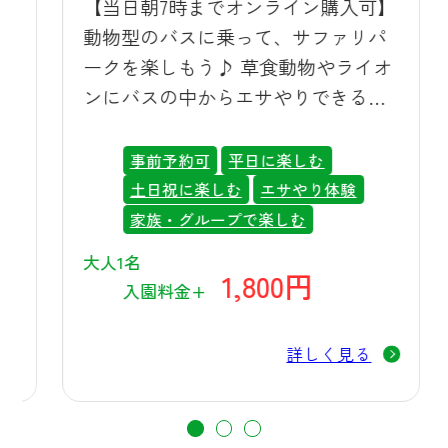
【当日朝7時までオンライン購入可】
険
ファリ限定のメニューとしてディナ
動物型のバスに乗って、サファリパ
の
ーステーキプレートもご用意してい
ークを楽しもう♪ 草食動物やライオ
ますので、夕涼みをしながら特別な
ンにバスの中からエサやりできる体
お食事も一緒に味わっていただけま
験ができる特別なツアーです。！
す。また、夏休み期間（7月18日～8月
事前予約可
平日に楽しむ
23日）の週末やお盆期間は、夕方から
土日祝に楽しむ
エサやり体験
縁日も開催しており、日が傾き始め
家族・グループで楽しむ
た涼しい時間帯に、ご家族でゆっく
大人1名
りとお楽しみいただけます。日中の
1,800円
入園料金+
暑い時間を避けて、夕方から夜にか
けての涼しい時間帯に群馬サファリ
詳しく見る
パークを満喫するのも、夏ならでは
のおすすめの過ごし方です。 ☀️ご来
園時のポイント 暑い季節にお越しい
ただく際は、こまめな水分補給を心