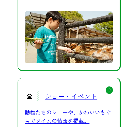
場合も、いつもの快適さのまま園内
を移動していただけますので、小さ
なお子様連れのご家族や、暑さが心
配な方にも安心してお楽しみいただ
けます。夏休みのおでかけ先に迷わ
れたら、暑さ対策も万全な群馬サフ
ァリパークへぜひお越しください。
日中はミストや冷風、木陰の休憩ス
ポット、そして涼を取る動物たちの
愛らしい姿を、夕方からは夜ならで
はの静けさとナイトサファリツアー
の特別な時間を、それぞれお楽しみ
ショー・イベント
いただけます。お客様も動物たち
も、涼しく元気に夏を過ごせるよ
動物たちのショーや、かわいいもぐ
う、スタッフ一同お待ちしておりま
もぐタイムの情報を掲載。