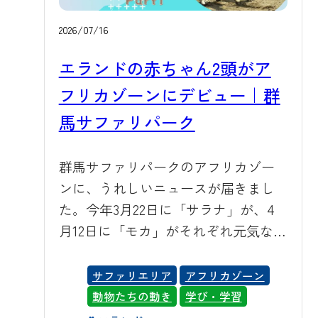
ど、園内の各所にはミストが噴霧さ
れるスポットを設けています。歩き
2026/07/16
疲れたときや汗ばんだときに、細か
エランドの赤ちゃん2頭がア
な霧を浴びれば、体感温度がぐっと
フリカゾーンにデビュー｜群
下がります。また、冷風扇やスポッ
トクーラー、ミスト付きの大型扇風
馬サファリパーク
機も園内の要所に配置しています。
強い風とミストを組み合わせること
群馬サファリパークのアフリカゾー
で、屋外でもしっかりと涼を感じて
ンに、うれしいニュースが届きまし
いただけます。園内には木々が生い
た。今年3月22日に「サラナ」が、4
茂るエリアが多く、日陰や木陰でひ
月12日に「モカ」がそれぞれ元気な女
と休みしながら暑さをしのいでいた
の子を出産し、獣舎でしっかりと成
だくこともできます。暑いときは無
長を見守られてきた2頭が、このたび
サファリエリア
アフリカゾーン
理をせずこうした休憩スポットをご
アフリカゾーンの展示場デビューを
動物たちの動き
学び・学習
利用ください。 バス乗り場ミスト ウ
果たしました。 🦌 エランドの赤ちゃ