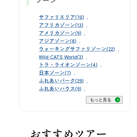
ゾーン
生）・シニア2,800円（65歳以上）で
ならではの夏の見どころです。 🦁暑
す。公式チケットサイトからの事前
さに強い動物たちの知恵 群馬サファ
サファリエリア(70)
購入なら、インターネット限定の割
アフリカゾーン(13)
リパークで暮らす動物たちの中に
引価格でお得にご利用いただけま
アメリカゾーン(9)
は、もともとアフリカなど暑い地域
アジアゾーン(8)
す。当日窓口でのご購入も可能です
に生息していた動物も多く、暑さそ
ウォーキングサファリゾーン(22)
が、スムーズにご入園いただくため
のものに強い体を持つ動物がたくさ
Wild CATS World(3)
にもぜひ事前のご購入をご活用くだ
んいます。日中、木陰でじっと動か
トラ・ライオンゾーン(4)
さい。 ▶ WEBチケットのご購入はこ
ずに過ごしている姿を見ると、ぐっ
日本ゾーン(7)
ちら 生まれたての命に出会える今だ
たりしているように見えるかもしれ
ふれあいパーク(29)
けの特別な季節、ぜひ群馬サファリ
ふれあいハウス(9)
ませんが、実はこれも動物たちが身
パークへお越しください。スタッフ
につけてきた知恵のひとつです。強
もっと見る
一同、皆さまのお越しを心よりお待
い日差しの下で無理に動き回るので
ちしております🌿
はなく、暑い時間帯はできるだけ体
力を温存し、涼しくなる朝夕の時間
おすすめツアー
帯にしっかりと活動できるように備