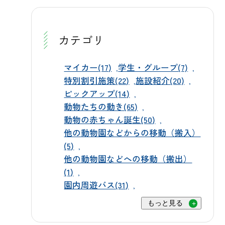
ます。 🎫 チケットはWEB事前購入が
中に白い斑点がうっすらと散りばめ
を冷やしています。全身に勢いよく
お得です 入場料は大人3,200円、子ど
られ、大きな耳をぴんと立てながら
水を浴びる姿は涼しげで、お客様に
も1,600円（3歳〜小学生）、シニア
じっとこちらを見つめています。ま
カテゴリ
も人気の光景です。 シロサイにも放
2,800円（65歳以上）です。公式チケ
だ体は小さくてあどけない表情です
水を行い、皮膚を守りながら体温の
ットサイトからWEBチケットを事前
が、すでに力強く大地を踏みしめて
マイカー(17)
学生・グループ(7)
上昇を防いでいます。大きな体をゆ
にご購入いただくと、インターネッ
特別割引施策(22)
施設紹介(20)
おり、その生命力には思わず胸が熱
ったりと動かしながら水を浴びる様
ト限定の割引価格でご利用いただけ
ピックアップ(14)
くなります。 🌿 今は夜間収容施設で
子は、見ているだけでも涼を感じら
ます。当日窓口でのご購入も可能で
動物たちの動き(65)
スクスク成長中です 現在、3頭はアメ
れます。 サルにはフルーツ入り氷柱
動物の赤ちゃん誕生(50)
すが、スムーズにご入園いただくた
リカゾーン内のエルクが夜間に過ご
を用意し、抱きついたり触れたりし
他の動物園などからの移動（搬入）
めにもぜひ事前購入をご活用くださ
す施設で生活しています。同じエリ
ながら涼を感じてもらっています。
(5)
い。 新しい命の成長に、スタッフ一
アにはアメリカバイソンもおり、ほ
他の動物園などへの移動（搬出）
冷たい氷を搔きむしる姿は、思わず
同も笑顔があふれています。ぜひ群
かのエルクたちと一緒に広い放飼場
(1)
微笑んでしまうかわいらしさです。
馬サファリパークへ足をお運びいた
園内周遊バス(31)
へ出ていくまでにはもう少し時間が
ホワイトタイガーやゾウには行水を
だき、元気いっぱいの赤ちゃんたち
かかる見込みです。飼育スタッフは
行い、水浴びを楽しみながら暑さを
もっと見る
に会いに来てください。皆さまのお
赤ちゃんたちの様子を毎日丁寧に見
しのいでいます。水しぶきを上げな