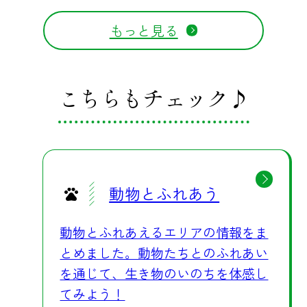
がけ、帽子や日傘などで直射日光を
もっと見る
避けていただくこともおすすめで
す。ミストスポットや冷風扇の設置
場所、日陰の休憩スポットをうまく
こちらもチェック♪
活用しながら、無理のないペースで
園内を巡っていただければと思いま
す。比較的気温が落ち着いている午
前中や夕方の時間帯は、動物たちも
活発に動く姿が見られやすく、涼し
動物とふれあう
く快適に過ごしていただけるおすす
めの時間帯です。 🚗快適な移動で夏
動物とふれあえるエリアの情報をま
のおでかけも安心 園内周遊バスも園
とめました。動物たちとのふれあい
内レンタカーも、すべて車内はエア
を通じて、生き物のいのちを体感し
コン完備です。マイカーでお越しの
てみよう！