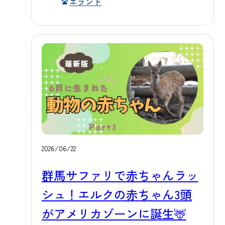
エランド
オーキングゾーンミスト スポットク
んってこんな姿 エランドはアフリカ
ーラー 冷風扇 日陰 ミスト扇風機 🚎
のサバンナに暮らす、世界最大のア
園内車両はエアコン完備で快適 エサ
ンテロープです。成体になると堂々
やりバスやサファリバスなどの園内
とした体格になりますが、赤ちゃん
周遊バスは、すべてエアコンを完備
のうちは脚がすらりと長く、体にう
しています。炎天下の中でも、バス
っすらと白い縦縞が入っているのが
に乗った瞬間からキンキンに冷えた
特徴です。大きな瞳とつぶらな表情
快適な空間でお過ごしいただけます
がとても愛らしく、じっと見つめて
ので、動物たちの様子をゆったりと
くる仕草にお客様の心もほっこりす
眺めながら涼を取っていただけま
るはずです。 🌿 展示場での様子 デビ
2026/06/22
す。バスの発着場にも遮光設備を設
ューしたばかりの赤ちゃんたちは、
群馬サファリで赤ちゃんラッ
けており、乗車をお待ちいただく間
まだ周囲の景色に少し緊張気味の様
の車両の過熱やお客様の熱中症予防
シュ！エルクの赤ちゃん3頭
子も見られますが、お母さんのそば
にも配慮しています。さらに、園内
を離れずぴったりと寄り添いなが
がアメリカゾーンに誕生🦌
でご利用いただけるレンタカーも、
ら、少しずつ広い展示場に慣れてき