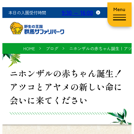
Menu
9:30 ～ 16:00
本日の入園受付時間
HOME
ブログ
ニホンザルの赤ちゃん誕生！アツ
ニホンザルの赤ちゃん誕生！
アツコとアヤメの新しい命に
会いに来てください