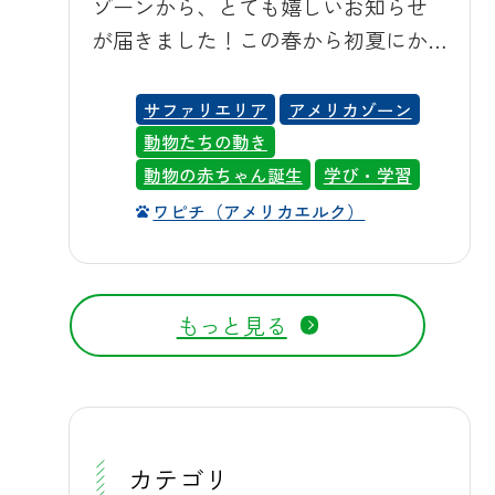
ゾーンから、とても嬉しいお知らせ
していただけますので、暑い日でも
可愛らしいポイントです。ほかのエ
が届きました！この春から初夏にか
安心してサファリ気分をお楽しみい
ランドの仲間たちに囲まれながら過
けて、エルク（ワピチ）の赤ちゃん
ただけます。 エサやりバス（黄ト
ごす時間も増え、日ごとに群れの中
が3頭続けて誕生しました🎉まず、5
サファリエリア
アメリカゾーン
ラ） エサやりバス（白トラ） キリン
での歩き方も上手になってきまし
月26日、母親「キッシュ」が女の子を
動物たちの動き
バス（リフト付き） プライベートツ
た。 🚌 アフリカゾーンへはバスツア
出産。続いて6月1日には母親「フレー
動物の赤ちゃん誕生
学び・学習
アー 園内イメージ レンタカーの一例
ーがおすすめ エランドが暮らすアフ
ク」にも女の子が誕生し、さらに6月
🐫動物たちへの暑さ対策 動物たちに
ワピチ（アメリカエルク）
リカゾーンへは、エサやりバスツア
13日には母親「ゲンマイ」が女の子を
とっても、夏の暑さ対策をしていま
ー（毎日運行・1,800円／約85分）や
産みました。3頭ともメスの赤ちゃん
す。群馬サファリパークでは、動物
サファリバス（土日祝運行・1,200円
で、アメリカゾーンが一気に華やい
それぞれの体の特徴や性質に合わせ
もっと見る
／約70分）を利用すると、車窓からじ
でいます。写真をご覧ください。生
て、きめ細かな暑さ対策を行ってい
っくりと赤ちゃんの様子を観察でき
まれたばかりの赤ちゃんたちは、背
ます。 ラクダには、水シャワーで体
ます。 🎫 チケットはWEB事前購入が
中に白い斑点がうっすらと散りばめ
を冷やしています。全身に勢いよく
お得です 入場料は大人3,200円、子ど
られ、大きな耳をぴんと立てながら
水を浴びる姿は涼しげで、お客様に
も1,600円（3歳〜小学生）、シニア
じっとこちらを見つめています。ま
カテゴリ
も人気の光景です。 シロサイにも放
2,800円（65歳以上）です。公式チケ