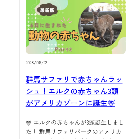
やりバスやサファリバスなどの園内
とした体格になりますが、赤ちゃん
周遊バスは、すべてエアコンを完備
のうちは脚がすらりと長く、体にう
しています。炎天下の中でも、バス
っすらと白い縦縞が入っているのが
に乗った瞬間からキンキンに冷えた
特徴です。大きな瞳とつぶらな表情
快適な空間でお過ごしいただけます
がとても愛らしく、じっと見つめて
ので、動物たちの様子をゆったりと
くる仕草にお客様の心もほっこりす
眺めながら涼を取っていただけま
るはずです。 🌿 展示場での様子 デビ
2026/06/22
す。バスの発着場にも遮光設備を設
ューしたばかりの赤ちゃんたちは、
群馬サファリで赤ちゃんラッ
けており、乗車をお待ちいただく間
まだ周囲の景色に少し緊張気味の様
の車両の過熱やお客様の熱中症予防
シュ！エルクの赤ちゃん3頭
子も見られますが、お母さんのそば
にも配慮しています。さらに、園内
を離れずぴったりと寄り添いなが
がアメリカゾーンに誕生🦌
でご利用いただけるレンタカーも、
ら、少しずつ広い展示場に慣れてき
木陰に駐車するようにしています。
ています。時折、周遊バスや車が近
🦌 エルクの赤ちゃんが3頭誕生しまし
マイカーでお越しの場合も、いつも
づくと耳をピンと立ててこちらを見
た！ 群馬サファリパークのアメリカ
の快適な車内環境のまま園内を移動
つめる姿も見られ、その仕草がまた