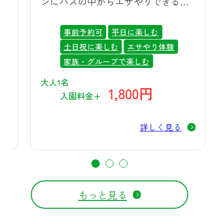
ンにバスの中からエサやりできる体
お食事も一緒に味わっていただけま
験ができる特別なツアーです。！
す。また、夏休み期間（7月18日～8月
事前予約可
平日に楽しむ
23日）の週末やお盆期間は、夕方から
土日祝に楽しむ
エサやり体験
縁日も開催しており、日が傾き始め
家族・グループで楽しむ
た涼しい時間帯に、ご家族でゆっく
大人1名
りとお楽しみいただけます。日中の
1,800円
入園料金+
暑い時間を避けて、夕方から夜にか
けての涼しい時間帯に群馬サファリ
詳しく見る
パークを満喫するのも、夏ならでは
のおすすめの過ごし方です。 ☀️ご来
園時のポイント 暑い季節にお越しい
ただく際は、こまめな水分補給を心
がけ、帽子や日傘などで直射日光を
もっと見る
避けていただくこともおすすめで
す。ミストスポットや冷風扇の設置