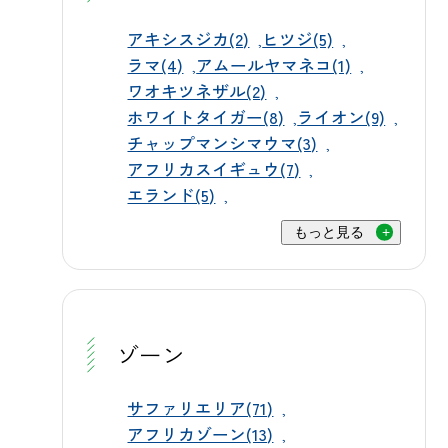
会うには、バスツアーがおすすめで
に自ら入って涼を取ることもありま
す。アメリカゾーン内の夜間収容施
アキシスジカ(2)
ヒツジ(5)
す。水の中で気持ちよさそうに過ご
ラマ(4)
アムールヤマネコ(1)
設は、バスのルートから見ることが
す姿は、お客様にも見ていただける
ワオキツネザル(2)
できます。ただし、マイカーとバス
貴重な瞬間です。 ペンギンたちは池
ホワイトタイガー(8)
ライオン(9)
では一部ルートが異なるため、マイ
を泳ぎ回りながら、元気いっぱいに
チャップマンシマウマ(3)
カーでは見ることができません。ぜ
夏を過ごしています。 ミニチュアホ
アフリカスイギュウ(7)
ひエサやりバスツアー（毎日運行・
エランド(5)
ースやウサギなど、暑さに弱い動物
約85分・1,800円）またはサファリバ
たちは、夏の間は木陰エリアに移動
もっと見る
ス（土日祝運行・約70分・1,200円）
して、日差しの時期はゆっくりと休
にご乗車ください。 🎫 チケットは
んでもらえるようにしています。 動
WEB事前購入がお得です 入場料は大
物たちがそれぞれ自分らしい方法で
人3,200円・子ども1,600円（3歳〜小学
涼を取る姿は、群馬サファリパーク
ゾーン
生）・シニア2,800円（65歳以上）で
ならではの夏の見どころです。 🦁暑
す。公式チケットサイトからの事前
さに強い動物たちの知恵 群馬サファ
サファリエリア(71)
購入なら、インターネット限定の割
アフリカゾーン(13)
リパークで暮らす動物たちの中に