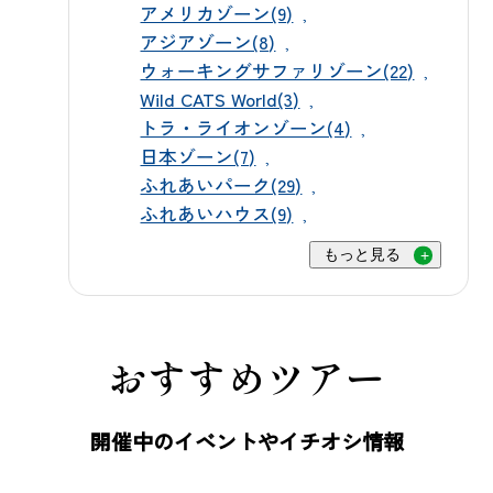
引価格でお得にご利用いただけま
アメリカゾーン(9)
は、もともとアフリカなど暑い地域
アジアゾーン(8)
す。当日窓口でのご購入も可能です
に生息していた動物も多く、暑さそ
ウォーキングサファリゾーン(22)
が、スムーズにご入園いただくため
のものに強い体を持つ動物がたくさ
Wild CATS World(3)
にもぜひ事前のご購入をご活用くだ
んいます。日中、木陰でじっと動か
トラ・ライオンゾーン(4)
さい。 ▶ WEBチケットのご購入はこ
ずに過ごしている姿を見ると、ぐっ
日本ゾーン(7)
ちら 生まれたての命に出会える今だ
たりしているように見えるかもしれ
ふれあいパーク(29)
けの特別な季節、ぜひ群馬サファリ
ふれあいハウス(9)
ませんが、実はこれも動物たちが身
パークへお越しください。スタッフ
につけてきた知恵のひとつです。強
もっと見る
一同、皆さまのお越しを心よりお待
い日差しの下で無理に動き回るので
ちしております🌿
はなく、暑い時間帯はできるだけ体
力を温存し、涼しくなる朝夕の時間
おすすめツアー
帯にしっかりと活動できるように備
えているのです。動物たちは、私た
開催中のイベントやイチオシ情報
ちが思っている以上に暑さに強く、
それぞれのペースで元気に夏を過ご