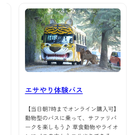
していますので、じっとしている姿
を見かけても、どうか安心して見守
っていただければと思います。 🌙夜
の群馬サファリパークもおすすめ 日
中の暑さが気になる方には、夕方か
ら夜にかけての「夜活」もおすすめ
です。夕暮れサファリツアーやナイ
トサファリツアーでは、昼間とはま
た違った動物たちの表情や動き、涼
しくなり始めた空気の中で過ごすひ
エサやり体験バス
とときをお楽しみいただけます。ナ
ラ
イトサファリツアーでは、ナイトサ
【当日朝7時までオンライン購入可】
険
ファリ限定のメニューとしてディナ
動物型のバスに乗って、サファリパ
の
ーステーキプレートもご用意してい
ークを楽しもう♪ 草食動物やライオ
ますので、夕涼みをしながら特別な