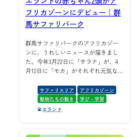
エランドの赤ちゃん2頭がア
な霧を浴びれば、体感温度がぐっと
フリカゾーンにデビュー｜群
下がります。また、冷風扇やスポッ
トクーラー、ミスト付きの大型扇風
馬サファリパーク
機も園内の要所に配置しています。
強い風とミストを組み合わせること
群馬サファリパークのアフリカゾー
で、屋外でもしっかりと涼を感じて
ンに、うれしいニュースが届きまし
いただけます。園内には木々が生い
た。今年3月22日に「サラナ」が、4
茂るエリアが多く、日陰や木陰でひ
月12日に「モカ」がそれぞれ元気な女
と休みしながら暑さをしのいでいた
の子を出産し、獣舎でしっかりと成
だくこともできます。暑いときは無
長を見守られてきた2頭が、このたび
サファリエリア
アフリカゾーン
理をせずこうした休憩スポットをご
アフリカゾーンの展示場デビューを
動物たちの動き
学び・学習
利用ください。 バス乗り場ミスト ウ
果たしました。 🦌 エランドの赤ちゃ
エランド
オーキングゾーンミスト スポットク
んってこんな姿 エランドはアフリカ
ーラー 冷風扇 日陰 ミスト扇風機 🚎
のサバンナに暮らす、世界最大のア
園内車両はエアコン完備で快適 エサ
ンテロープです。成体になると堂々