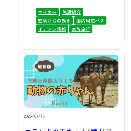
ただけるよう、そして動物たちが元
気に夏を乗り切れるよう、園内のあ
マイカー
施設紹介
らゆる場所で暑さ対策・熱中症対策
動物たちの動き
園内周遊バス
を行っています。屋外中心の施設だ
イチオシ情報
家族旅行
からこそ、お客様の快適さと動物た
ちの健康を守るために、さまざまな
工夫を重ねてきました。今回は、そ
の取り組みを詳しくご紹介いたしま
す。夏のおでかけ先を検討されてい
る方は、ぜひ参考にしてください。
🌬️お客様向けの暑さ対策 総合案内所
や売店前、ウオーキングサファリな
ど、園内の各所にはミストが噴霧さ
れるスポットを設けています。歩き
2026/07/16
疲れたときや汗ばんだときに、細か