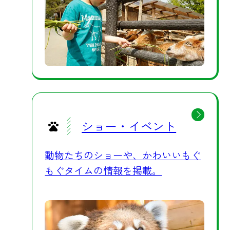
けます。夏休みのおでかけ先に迷わ
れたら、暑さ対策も万全な群馬サフ
ァリパークへぜひお越しください。
日中はミストや冷風、木陰の休憩ス
ポット、そして涼を取る動物たちの
愛らしい姿を、夕方からは夜ならで
はの静けさとナイトサファリツアー
の特別な時間を、それぞれお楽しみ
ショー・イベント
いただけます。お客様も動物たち
も、涼しく元気に夏を過ごせるよ
動物たちのショーや、かわいいもぐ
う、スタッフ一同お待ちしておりま
もぐタイムの情報を掲載。
す。