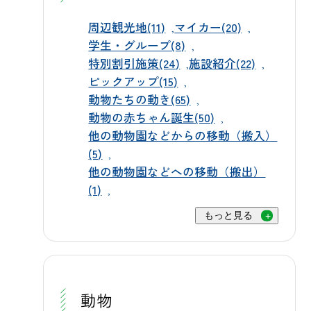
だ体は小さくてあどけない表情です
水を行い、皮膚を守りながら体温の
ットサイトからWEBチケットを事前
が、すでに力強く大地を踏みしめて
周辺観光地(11)
マイカー(20)
上昇を防いでいます。大きな体をゆ
にご購入いただくと、インターネッ
学生・グループ(8)
おり、その生命力には思わず胸が熱
ったりと動かしながら水を浴びる様
ト限定の割引価格でご利用いただけ
特別割引施策(24)
施設紹介(22)
くなります。 🌿 今は夜間収容施設で
子は、見ているだけでも涼を感じら
ます。当日窓口でのご購入も可能で
ピックアップ(15)
スクスク成長中です 現在、3頭はアメ
れます。 サルにはフルーツ入り氷柱
動物たちの動き(65)
すが、スムーズにご入園いただくた
リカゾーン内のエルクが夜間に過ご
を用意し、抱きついたり触れたりし
動物の赤ちゃん誕生(50)
めにもぜひ事前購入をご活用くださ
す施設で生活しています。同じエリ
ながら涼を感じてもらっています。
他の動物園などからの移動（搬入）
い。 新しい命の成長に、スタッフ一
アにはアメリカバイソンもおり、ほ
(5)
冷たい氷を搔きむしる姿は、思わず
同も笑顔があふれています。ぜひ群
かのエルクたちと一緒に広い放飼場
他の動物園などへの移動（搬出）
微笑んでしまうかわいらしさです。
馬サファリパークへ足をお運びいた
(1)
へ出ていくまでにはもう少し時間が
ホワイトタイガーやゾウには行水を
だき、元気いっぱいの赤ちゃんたち
かかる見込みです。飼育スタッフは
行い、水浴びを楽しみながら暑さを
もっと見る
に会いに来てください。皆さまのお
赤ちゃんたちの様子を毎日丁寧に見
しのいでいます。水しぶきを上げな
越しを心よりお待ちしております！
守りながら、その日を楽しみに準備
がら遊ぶホワイトタイガーの姿は、
この投稿をInstagramで見る 群馬 サ
を進めています。 🚌 バスツアーで赤
迫力満点の見どころのひとつです。
ファリパーク（公式）
ちゃんに会えます！ 赤ちゃんたちに
動物
バイソンやエルクは、園内の川や滝
(@gunmasafari)がシェアした投稿