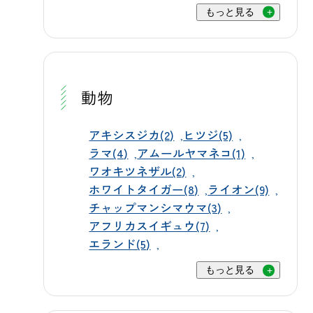
様にも大好評です。ふしぎの動物の
い。 🚏 上州富岡駅〜群馬サファリパ
もっと見る
フ一同、皆さまのご来園を心よりお
森やふれあいハウスでは、うさぎや
ークの時刻表 上州富岡駅からパーク
待ちしております。
モルモットとのふれあいもお楽しみ
へ向かう便は、上信電鉄の到着時刻
いただけます。 🍽レストラン・お土
にあわせて設定しており、都心や高
産もお楽しみに サファリ見学のあと
崎方面から電車を乗り継いでお越し
動物
は、レストラン「サバンナ」やファ
になるお客様にもスムーズにご利用
ストフード「オークウッド」で動物
いただけます。パークから駅へ向か
アキシスジカ(2)
ヒツジ(5)
をイメージしたお食事をお楽しみい
ラマ(4)
アムールヤマネコ(1)
う便も、上信電鉄の発車時刻にあわ
ワオキツネザル(2)
ただけます。売店「マルシェ」では
せておりますので、帰りの電車を気
ホワイトタイガー(8)
ライオン(9)
群馬サファリパークならではのオリ
にせずお過ごしいただけます。 土日
チャップマンシマウマ(3)
ジナルグッズも充実していますの
祝日は、朝9時10分発の1便から夕方の
アフリカスイギュウ(7)
で、あわせてぜひお立ち寄りくださ
回送便まで、パーク行きが6本、駅行
エランド(5)
い。 📢詳細は近日公開 チケットのご
きが8本設定されています。午前中は
もっと見る
購入方法や詳細な利用条件につきま
電車の到着に合わせた便が中心で、
しては、後日あらためて公式ホーム
午後は上信電鉄の発車時刻にあわせ