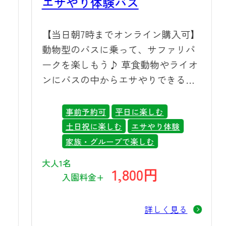
エサやり体験バス
ン、ホワイトタイガーなど約100種・
1,000頭羽の動物たちが皆さまをお待
ラ
【当日朝7時までオンライン購入可】
ちしております。スタッフ一同、心
険
動物型のバスに乗って、サファリパ
よりお越しをお待ちしております。
の
ークを楽しもう♪ 草食動物やライオ
送迎バスのイメージ
ンにバスの中からエサやりできる体
験ができる特別なツアーです。！
事前予約可
平日に楽しむ
土日祝に楽しむ
エサやり体験
家族・グループで楽しむ
大人1名
1,800円
入園料金+
詳しく見る