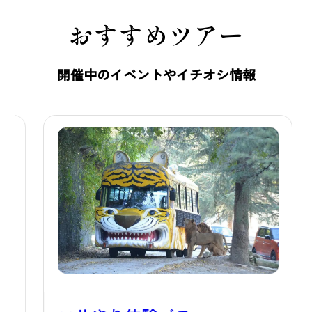
をおすすめします。 マイカーをお持
おすすめツアー
ちでないお客様や、運転免許をお持
ちでないお客様、電車でのおでかけ
開催中のイベントやイチオシ情報
を楽しみたいお客様は、ぜひこの機
会にご活用ください。上州富岡駅ま
では高崎方面から上信電鉄で乗り継
いでお越しいただけますので、都心
からお越しの際も乗り換えがスムー
ズです。 また、隣接する世界文化遺
産「富岡製糸場」など、周辺の観光
スポットとあわせた周遊先としても
おすすめです。電車でのお出かけを
お考えのお客様は、ぜひこの運行ダ
イヤを参考に、群馬サファリパーク
へお越しください。ライオンやキリ