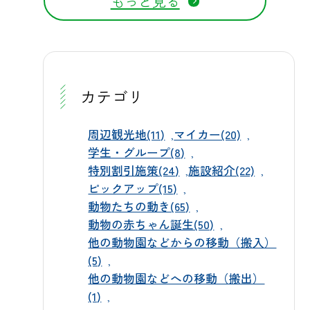
もっと見る
運転免許証、マイナンバーカードな
ヤをご紹介いたします。 📅 運行期間
では群馬サファリパークならではの
ど、住所が確認できるものをご準備
と運行本数 送迎バスの運行期間は、
オリジナルグッズも充実しています
ください。なお、ご提示は代表者の
2026年8月1日（土）から9月27日
ので、あわせてぜひお立ち寄りくだ
方お一人で構いません。ご同伴のす
（日）までとなります。9月28日以降
さい。 📢詳細は近日公開 チケットの
べての方の証明書は不要ですので、
は、ご利用状況を踏まえ継続運行の
カテゴリ
ご購入方法や詳細な利用条件につき
お子様連れのお客様も気軽にご利用
可否を検討いたします。運行本数
ましては、後日あらためて公式ホー
いただけます。 🦁秋のサファリの見
は、土日祝（週末ダイヤ）が8往復、
周辺観光地(11)
マイカー(20)
ムページおよび公式SNSでご案内い
どころ 秋は動物たちの活動も活発に
平日ダイヤが6往復です。8月11日
学生・グループ(8)
たします。今しばらくお待ちくださ
特別割引施策(24)
施設紹介(22)
なる季節です。ライオンやトラなど
（火・山の日）など一部の平日は、
い。公式X（旧Twitter）やInstagram
ピックアップ(15)
の猛獣舎エリアはもちろん、ウォー
土日祝と同じ週末ダイヤで運行いた
でも最新情報をお届けしております
動物たちの動き(65)
キングサファリゾーンでは車を降り
しますので、下記のカレンダーで運
動物の赤ちゃん誕生(50)
ので、ぜひフォローしてお待ちいた
てエサやりやふれあい体験もお楽し
行日ごとの本数をご確認ください。
他の動物園などからの移動（搬入）
だけますと幸いです。秋の行楽シー
みいただけます。園内周遊バスやエ
なお、9月は連休期間を除く毎週水曜
(5)
ズン、ご家族やご友人と一緒に、地
サやりバスツアーでは、間近で動物
日が休園日となり、送迎バスの運行
他の動物園などへの移動（搬出）
元・群馬サファリパークで特別なひ
たちの表情を見ることができ、お子
(1)
もございませんのでご注意くださ
とときをお楽しみください。スタッ