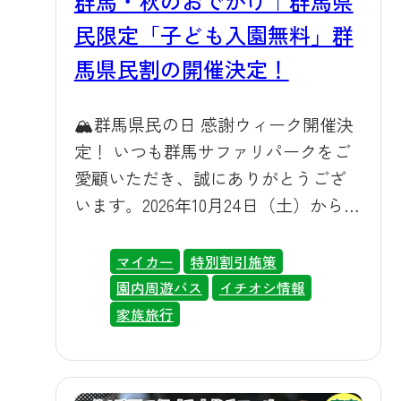
群馬・秋のおでかけ｜群馬県
民限定「子ども入園無料」群
馬県民割の開催決定！
🏔群馬県民の日 感謝ウィーク開催決
定！ いつも群馬サファリパークをご
愛顧いただき、誠にありがとうござ
います。2026年10月24日（土）から11
月1日（日）まで、「群馬県民の日 感
謝ウィーク」の開催が決定いたしま
マイカー
特別割引施策
した。地元・群馬県にお住まいのお
園内周遊バス
イチオシ情報
客様には日頃より特にお世話になっ
家族旅行
ており、その感謝の気持ちを込め
て、この期間限定でお得な入園料金
をご用意しております。秋の澄んだ