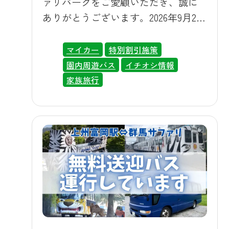
ァリパークをご愛顧いただき、誠に
件・ご利用にあたって 本ウィークを
ありがとうございます。2026年9月26
ご利用いただくには、群馬県にお住
日（土）から10月4日（日）まで、
まいであることを証明できる書類の
「東京都民の日 感謝ウィーク」の開
マイカー
特別割引施策
ご提示をお願いいたします。健康保
催が決定いたしました。日頃より多
園内周遊バス
イチオシ情報
険証や運転免許証、マイナンバーカ
くの東京都にお住まいのお客様にご
家族旅行
ードなど、住所が確認できるものを
来園いただいていることへの感謝の
ご準備ください。なお、ご提示は代
気持ちを込めて、この期間限定でお
表者の方お一人で構いません。ご同
得な入園料金をご用意しておりま
伴のすべての方の証明書は不要です
す。夏の暑さもひと段落し、動物た
ので、お子様連れのお客様も気軽に
ちものびのびと過ごす秋のサファリ
ご利用いただけます。 🍁秋のサファ
を、ぜひこの機会にお楽しみくださ
リの見どころ 秋は動物たちの活動も
い。 マイカーイメージ 💰割引内容 期
活発になる季節です。ライオンやト
間中は、東京都にお住まいのお客様
ラなどの猛獣舎エリアはもちろん、
を対象に、通常3,200円の入園料（中
ウォーキングサファリゾーンでは車