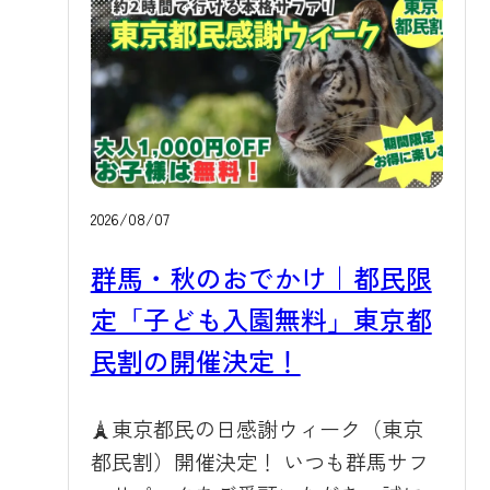
空気の中、動物たちものびのびと過
ごすサファリを、ぜひこの機会にお
楽しみください。 💰割引内容 期間中
は、群馬県にお住まいのお客様を対
象に、通常3,200円の入園料（中学生
以上）が1,000円引きの2,200円（約
31%OFF）になります。さらに、小学
2026/08/07
生以下のお子様は入園料が無料とな
群馬・秋のおでかけ｜都民限
ります。ご家族みなさまで、いつも
定「子ども入園無料」東京都
よりぐっとお得に動物たちとのふれ
あいをお楽しみいただけます。マイ
民割の開催決定！
カーでの入園はもちろん、園内周遊
バスやガイドツアーもあわせてご利
🗼東京都民の日感謝ウィーク（東京
用いただくと、サファリ体験がより
都民割）開催決定！ いつも群馬サフ
充実したものになります。 📋対象条