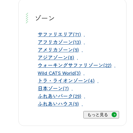
ページおよび公式SNSでご案内いた
た便が中心となりますので、往復の
します。今しばらくお待ちくださ
どちらを優先したいかによって、乗
ゾーン
い。公式X（旧Twitter）やInstagram
車する便を選んでいただくと便利で
でも最新情報をお届けしております
す。平日は本数がやや少なくなりま
サファリエリア(71)
ので、ぜひフォローしてお待ちいた
すので、事前に時刻表をご確認のう
アフリカゾーン(13)
だけますと幸いです。秋の行楽シー
えお出かけいただくと安心です。 上
アメリカゾーン(9)
ズン、ご家族やご友人と一緒に、動
アジアゾーン(8)
信電鉄のサファリカラーの車両 ✅ ご
ウォーキングサファリゾーン(22)
物たちとの特別なひとときをお楽し
利用にあたってのポイント 送迎バス
Wild CATS World(3)
みください。スタッフ一同、皆さま
は、上州富岡駅とパーク間を直行で
トラ・ライオンゾーン(4)
のご来園を心よりお待ちしておりま
結んでおり、途中区間での乗り降り
日本ゾーン(7)
す。
はできません。運賃はもちろん無料
ふれあいパーク(29)
です。バスは29人乗りで運行してお
ふれあいハウス(9)
り、満席の場合は次の便をお待ちい
もっと見る
ただくことがございますので、時間
に余裕を持ってお越しいただくこと