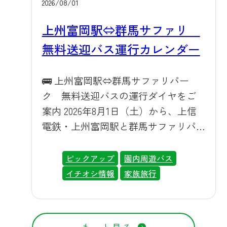
学生以上）が1,000円引きの2,200円
2026/08/01
を降りてエサやりやふれあい体験も
（約31%OFF）になります。さらに、
上州富岡駅⇔群馬サファリ
お楽しみいただけます。園内周遊バ
小学生以下のお子様は入園料が無料
スやエサやりバスツアーでは、間近
無料送迎バス運行カレンダー
となります。ご家族みなさまで、い
で動物たちの表情を見ることがで
つもよりぐっとお得に動物たちとの
き、お子様にも大好評です。ふしぎ
ふれあいをお楽しみいただけます。
🚌 上州富岡駅⇔群馬サファリパー
の動物の森やふれあいハウスでは、
マイカーでの入園はもちろん、園内
ク 無料送迎バスの運行ダイヤをご
うさぎやモルモットとのふれあいも
周遊バスやガイドツアーもあわせて
案内 2026年8月1日（土）から、上信
お楽しみいただけます。紅葉も見頃
ご利用いただくと、サファリ体験が
電鉄・上州富岡駅と群馬サファリパ
を迎え、動物たちと自然の両方を満
より充実したものになります。 エサ
ークを結ぶ無料送迎バスを運行して
喫できる季節です。 🍽レストラン・
やりバス（黄トラ） 📋対象条件・ご
います。電車でお越しのお客様に
ピックアップ
園内周遊バス
お土産もお楽しみに サファリ見学の
利用にあたって 本ウィークをご利用
も、当園でのサファリ体験をより気
イチオシ情報
家族旅行
あとは、レストラン「サバンナ」や
いただくには、東京都にお住まいで
軽にお楽しみいただけるようになり
ファストフード「オークウッド」で
あることを証明できる書類のご提示
ました。お出かけ前にぜひ確認して
動物をイメージしたお食事をお楽し
をお願いいたします。健康保険証や
いただきたい無料送迎バス運行ダイ
みいただけます。売店「マルシェ」