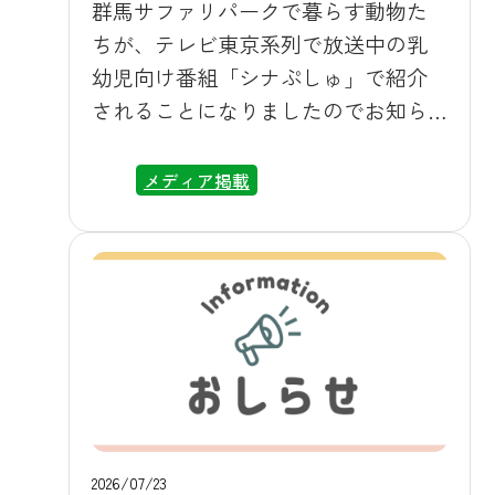
ジにてご案内いたしますので、お出
群馬サファリパークで暮らす動物た
かけ前にはぜひご確認ください。 送
ちが、テレビ東京系列で放送中の乳
迎バスのイメージ ▶ 上州富岡駅⇔群
幼児向け番組「シナぷしゅ」で紹介
馬サファリ 送迎バス時刻表と運行
されることになりましたのでお知ら
カレンダー 電車でのおでかけをお考
せいたします。 ■放送情報 放送日
えのお客様も、ぜひこの機会に群馬
2026年7月29日（水）「カンガルー」
メディア掲載
サファリパークへお越しください。
の姿をご紹介いただけます。 2026年7
ライオンやキリン、ホワイトタイガ
月31日（金）「ムフロン」の姿をご紹
ーなど約100種・1,000頭羽の動物たち
介いただけます。 番組名：シナぷし
との出会いが皆様をお待ちしており
ゅ（テレビ東京系列6局ネット）放送
ます。スタッフ一同、お客様のお越
時間：毎週月曜～金曜 朝7時30分～7
しを心よりお待ち申し上げておりま
時57分 「シナぷしゅ」は、0歳から2
す。 ▶ プレスリリース 上州富岡駅
歳のお子様を主な対象とした人気番
発着 無料送迎バスの運行開始につい
組で、可愛らしい動物たちの映像を
て 入場ゲート
通じて、小さなお子様にも安心して
2026/07/23