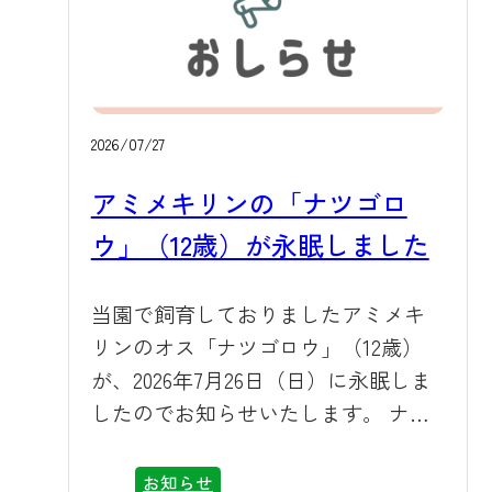
りました。運転免許をお持ちでない
方や、電車でのおでかけを楽しみた
いお客様にも、ぜひご利用いただけ
ればと思います。隣接する世界文化
遺産「富岡製糸場」など、周辺の観
2026/07/27
光地とあわせた周遊先としても、あ
アミメキリンの「ナツゴロ
わせてご活用ください。 上州富岡駅
改札を出て、目の前が送迎バス乗り
ウ」（12歳）が永眠しました
場です 運行期間は、2026年8月1日
（土）から9月27日（日）までの期間
当園で飼育しておりましたアミメキ
限定で、ご利用状況を踏まえて継続
リンのオス「ナツゴロウ」（12歳）
運行も検討してまいります。 運行本
が、2026年7月26日（日）に永眠しま
数は、平日6往復、土日祝8往復とし、
したのでお知らせいたします。 ナツ
お盆期間や9月の連休などの繁忙期
ゴロウは、2013年8月生まれで、2014
は、平日も休日ダイヤで運行いたし
年11月に群馬サファリに来ました。ア
お知らせ