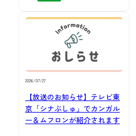
ます。 運行ダイヤは、上信電鉄（高
フリカゾーンでお客様を真っ先にお
崎方面）の発着時刻にあわせて設定
出迎えする存在として、長年多くの
しております。 都心や高崎方面から
お客様に親しまれてまいりました。
電車を乗り継いでお越しになる場合
これまでナツゴロウを可愛がってく
にも、スムーズにご利用いただけま
ださった皆様に、心より御礼申し上
す。 運賃はもちろん無料です。 ▶ 上
げます。 これにともない、当園のキ
州富岡駅⇔群馬サファリ 送迎バス
リンはスズマル（1歳）の1頭の展示と
時刻表と運行カレンダー 本無料送迎
なります。
バスは上州富岡駅と当園間を直行運
2026/07/27
行するため、途中区間での乗車・降
車はできません。また座席には限り
【放送のお知らせ】テレビ東
がございますので、満席の場合は次
京「シナぷしゅ」でカンガル
便をお待ちいただく場合がございま
ー＆ムフロンが紹介されます
す。（29人乗りバスで運行）当日の詳
しい運行ダイヤは、公式ホームペー