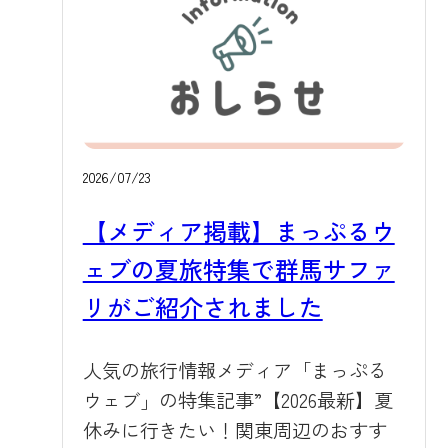
との出会いが皆様をお待ちしており
ゅ（テレビ東京系列6局ネット）放送
ます。スタッフ一同、お客様のお越
時間：毎週月曜～金曜 朝7時30分～7
しを心よりお待ち申し上げておりま
時57分 「シナぷしゅ」は、0歳から2
す。 ▶ プレスリリース 上州富岡駅
歳のお子様を主な対象とした人気番
発着 無料送迎バスの運行開始につい
組で、可愛らしい動物たちの映像を
て 入場ゲート
通じて、小さなお子様にも安心して
2026/07/23
楽しんでいただける内容となってお
【メディア掲載】まっぷるウ
ります。今回は、群馬サファリパー
クで暮らすカンガルーとムフロンの
ェブの夏旅特集で群馬サファ
姿が登場いたします。 放送をご覧い
リがご紹介されました
ただいたお子様や保護者の皆様に
は、ぜひ群馬サファリパークへお越
人気の旅行情報メディア「まっぷる
しいただき、映像で見た動物たちと
ウェブ」の特集記事”【2026最新】夏
の本物の出会いをお楽しみいただけ
休みに行きたい！関東周辺のおすす
れば幸いです。当園では、サファリ