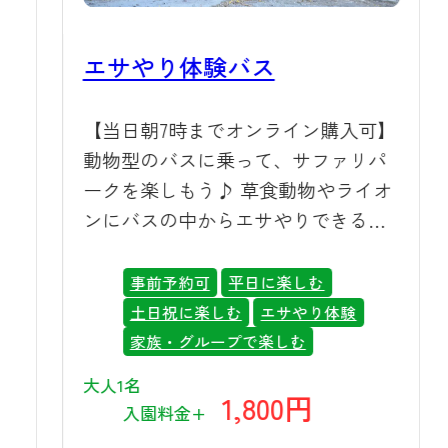
事はこちらからご覧いただけますま
っぷるウェブ 【2026最新】夏休みに
エサやり体験バス
行きたい！関東周辺のおすすめ夏旅
スポット21選 ▶ 便利でオトクなWEB
ラ
【当日朝7時までオンライン購入可】
チケットの購入はこちら
険
動物型のバスに乗って、サファリパ
の
ークを楽しもう♪ 草食動物やライオ
ンにバスの中からエサやりできる体
験ができる特別なツアーです。！
事前予約可
平日に楽しむ
土日祝に楽しむ
エサやり体験
家族・グループで楽しむ
大人1名
1,800円
入園料金+