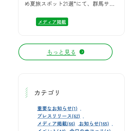
め夏旅スポット21選”にて、群馬サフ
バスやマイカーでの周遊はもちろ
ァリパークが紹介されました。 同記
ん、ふれあいパークなどでも、より
事は、避暑地として人気の高原リゾ
メディア掲載
近くで動物たちの姿をご覧いただけ
ートや家族で楽しめるテーマパー
ます。 なお、放送地域や番組内容
ク、花火大会、温泉地、個性あふれ
は、都合により変更となる場合がご
るミュージアムなど、関東近郊で夏
ざいますので、あらかじめご了承く
もっと見る
休みにおすすめのスポットを21か所厳
ださい。放送は見逃し配信サービス
選して紹介する内容です。群馬サフ
等でご覧いただける場合もございま
ァリパークは、マイカーや専用バス
すので、詳しくは番組公式サイトを
で野生動物の世界を巡る迫力満点の
ご確認ください。 シナぷしゅ 番組ホ
サファリ体験ができるスポットとし
カテゴリ
ームページ カンガルー ムフロン
て取り上げられ、約100種・1,000頭羽
の動物が暮らす広大なフィールド
重要なお知らせ(1)
プレスリリース(62)
で、ホワイトタイガーやライオン、
メディア掲載(66)
お知らせ(165)
スマトラゾウなどを間近に観察でき