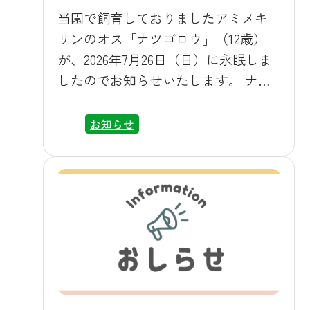
（土）から9月27日（日）までの期間
当園で飼育しておりましたアミメキ
限定で、ご利用状況を踏まえて継続
リンのオス「ナツゴロウ」（12歳）
運行も検討してまいります。 運行本
が、2026年7月26日（日）に永眠しま
数は、平日6往復、土日祝8往復とし、
したのでお知らせいたします。 ナツ
お盆期間や9月の連休などの繁忙期
ゴロウは、2013年8月生まれで、2014
は、平日も休日ダイヤで運行いたし
年11月に群馬サファリに来ました。ア
お知らせ
ます。 運行ダイヤは、上信電鉄（高
フリカゾーンでお客様を真っ先にお
崎方面）の発着時刻にあわせて設定
出迎えする存在として、長年多くの
しております。 都心や高崎方面から
お客様に親しまれてまいりました。
電車を乗り継いでお越しになる場合
これまでナツゴロウを可愛がってく
にも、スムーズにご利用いただけま
ださった皆様に、心より御礼申し上
す。 運賃はもちろん無料です。 ▶ 上
げます。 これにともない、当園のキ
州富岡駅⇔群馬サファリ 送迎バス
リンはスズマル（1歳）の1頭の展示と
時刻表と運行カレンダー 本無料送迎
なります。
バスは上州富岡駅と当園間を直行運