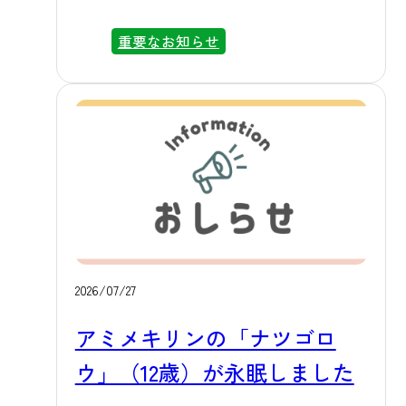
お越しには、マイカーまたは貸切バ
スのご利用が前提となっておりまし
重要なお知らせ
たが、このたびの送迎バス運行開始
により、電車でお越しになるお客様
にも、より身近に当園でのサファリ
体験をお楽しみいただけるようにな
りました。運転免許をお持ちでない
方や、電車でのおでかけを楽しみた
いお客様にも、ぜひご利用いただけ
ればと思います。隣接する世界文化
遺産「富岡製糸場」など、周辺の観
2026/07/27
光地とあわせた周遊先としても、あ
アミメキリンの「ナツゴロ
わせてご活用ください。 上州富岡駅
改札を出て、目の前が送迎バス乗り
ウ」（12歳）が永眠しました
場です 運行期間は、2026年8月1日