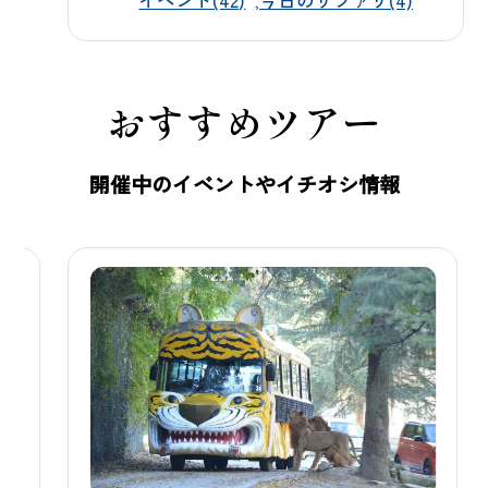
イベント(42)
今日のサファリ(4)
る魅力をご紹介いただきました。 あ
わせて、動物へのエサやり体験や、
夏の夜ならではの「夕暮れ＆ナイト
おすすめツアー
サファリ」といった季節限定プログ
ラム、レッサーパンダやカピバラと
ふれあえるふれあいパークについて
開催中のイベントやイチオシ情報
も触れていただいています。世界遺
産・富岡製糸場へのアクセスの良さ
も紹介され、ご家族での夏旅にぴっ
たりのスポットとしてご案内いただ
きました。 この夏は、ぜひ群馬サフ
ァリパークで野生動物たちとの特別
なひとときをお楽しみください。お
客様のお越しを、スタッフ一同心よ
りお待ち申し上げております。 ▼ 記