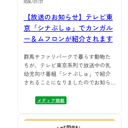
2026/07/27
行するため、途中区間での乗車・降
車はできません。また座席には限り
【放送のお知らせ】テレビ東
がございますので、満席の場合は次
京「シナぷしゅ」でカンガル
便をお待ちいただく場合がございま
ー＆ムフロンが紹介されます
す。（29人乗りバスで運行）当日の詳
しい運行ダイヤは、公式ホームペー
ジにてご案内いたしますので、お出
群馬サファリパークで暮らす動物た
かけ前にはぜひご確認ください。 送
ちが、テレビ東京系列で放送中の乳
迎バスのイメージ ▶ 上州富岡駅⇔群
幼児向け番組「シナぷしゅ」で紹介
馬サファリ 送迎バス時刻表と運行
されることになりましたのでお知ら
カレンダー 電車でのおでかけをお考
せいたします。 ■放送情報 放送日
えのお客様も、ぜひこの機会に群馬
2026年7月29日（水）「カンガルー」
メディア掲載
サファリパークへお越しください。
の姿をご紹介いただけます。 2026年7
ライオンやキリン、ホワイトタイガ
月31日（金）「ムフロン」の姿をご紹
ーなど約100種・1,000頭羽の動物たち
介いただけます。 番組名：シナぷし