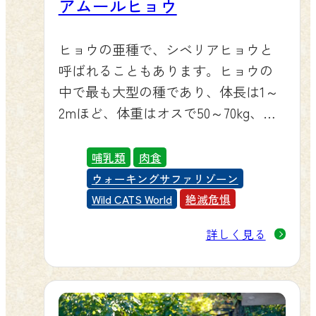
アムールヒョウ
ヒョウの亜種で、シベリアヒョウと
呼ばれることもあります。ヒョウの
中で最も大型の種であり、体長は1～
2mほど、体重はオスで50～70kg、メ
スで35～45kgです。体色は金色に近
いオレンジ色で、全身に黒い斑紋が
哺乳類
肉食
あります。腹部は白いです。
ウォーキングサファリゾーン
Wild CATS World
絶滅危惧
詳しく見る