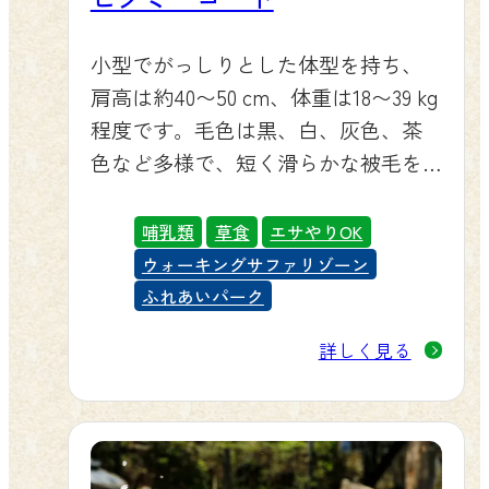
小型でがっしりとした体型を持ち、
肩高は約40〜50 cm、体重は18〜39 kg
程度です。毛色は黒、白、灰色、茶
色など多様で、短く滑らかな被毛を
持ちます。両性ともに角があり、雄
の角は長く湾曲していることが多
哺乳類
草食
エサやりOK
く、雌の角は短く直線的です。雄に
ウォーキングサファリゾーン
は顎ひげがあり、雌にはないか、あ
ふれあいパーク
っても非常に短いです。瞳孔は長方
詳しく見る
形で、周囲を広く見渡すことがで
き、捕食者から身を守るのに役立ち
ます。