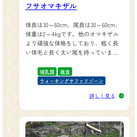
フサオマキザル
体長は30～60cm、尾長は30～60cm、
体重は2～4kgです。他のオマキザル
より頑強な体格をしており、粗く長
い体毛と長く太い尾を持っていま
す。頭部には特徴的に飛び出したよ
うな毛の生え方をしている部分があ
哺乳類
雑食
り、その部分を房（フサ）と見たこ
ウォーキングサファリゾーン
とが和名の由来となっています。
詳しく見る