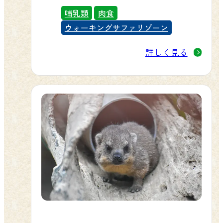
部、朝鮮半島、アムール川流域、日
哺乳類
肉食
本の対馬です。主に森林に生息する
ウォーキングサファリゾーン
夜行性で、昆虫、蛙、鳥、ネズミ、
詳しく見る
爬虫類を食べます。