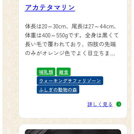
アカテタマリン
体長は20～30cm、尾長は27～44cm、
体重は400～550gです。全身は黒くて
長い毛で覆われており、四肢の先端
のみがオレンジ色でよく目立ちま
す。四肢の爪は鋭いです。また、尾
は体より長く、木などに巻きつける
哺乳類
雑食
ことができます。
ウォーキングサファリゾーン
ふしぎの動物の森
詳しく見る