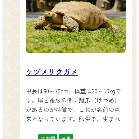
ケヅメリクガメ
甲長は60～70cm、体重は20～50kgで
す。尾と後肢の間に蹴爪（けづめ）
があるのが特徴で、これが名前の由
来となっています。卵生で、生まれ
たばかりの子どもは甲長が4～5cm、
体重は約25gです。
は虫類
草食