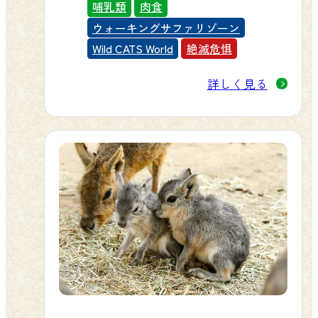
します。黄褐色の地に黒斑があり、
哺乳類
肉食
顔には目頭から口にかけて黒い模様
ウォーキングサファリゾーン
があります。
Wild CATS World
絶滅危惧
詳しく見る