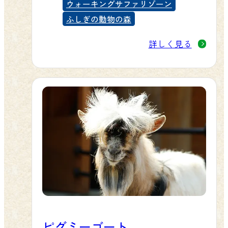
日中は茂みの中や岩の隙間、石の下
ウォーキングサファリゾーン
の穴などにひそみ、日没後に活動し
ふしぎの動物の森
ます。
詳しく見る
ヨツユビハリネズミは飼育下で盛ん
に繁殖されており、現在ではアルビ
ノ（白色変種）をはじめ、複数のカ
ラーバリエーションがあります。
ピグミーゴート