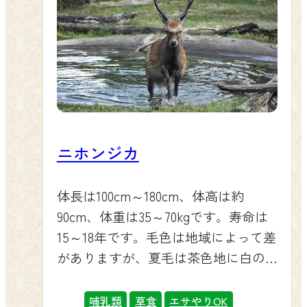
ニホンジカ
体長は100cm～180cm、体高は約
90cm、体重は35～70kgです。寿命は
15～18年です。毛色は地域によって差
がありますが、夏毛は茶色地に白の
斑点があり、冬毛は灰色で白い斑点
は消えます。
哺乳類
草食
エサやりOK