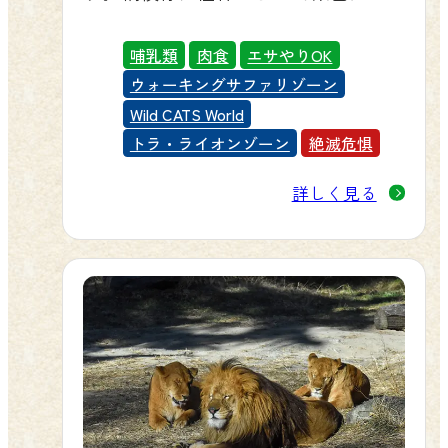
たり、薄く、見えないものもいま
す。鼻や肉球はピンク色をしてい
哺乳類
肉食
エサやりOK
て、目の色はほとんどの個体がアイ
ウォーキングサファリゾーン
スブルーです。
Wild CATS World
群馬サファリパークでは、国内最大
トラ・ライオンゾーン
絶滅危惧
級の11頭ものホワイトタイガーを飼育
詳しく見る
しています。（トラゾーンとウオー
キンサファリグゾーンで展示してい
ます）