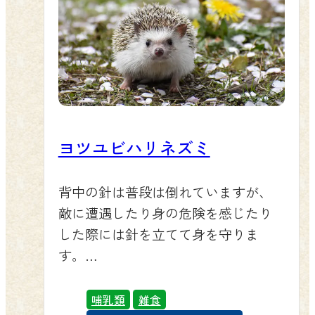
ヨツユビハリネズミ
背中の針は普段は倒れていますが、
敵に遭遇したり身の危険を感じたり
した際には針を立てて身を守りま
す。
食性はほぼ完全な肉食ですが、飼育
下では少量の植物質も食べます。
哺乳類
雑食