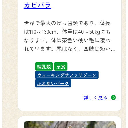
カピバラ
世界で最大のげっ歯類であり、体長
は110～130cm、体重は40～50kgにも
なります。体は茶色い硬い毛に覆わ
れています。尾はなく、四肢は短い
です。
眼や鼻、耳は水面から出したまま泳
哺乳類
草食
げるように頭の上に位置しており、
ウォーキングサファリゾーン
指の間には小さな水かきがありま
ふれあいパーク
す。オスは鼻の上に「モリージョ」
詳しく見る
と呼ばれる黒いでっぱりを持ってい
ます。