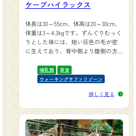
ケープハイラックス
体長は30～55cm、体高は20～30cm、
体重は3～4.3kgです。ずんぐりむっく
りとした体には、短い灰色の毛が密
に生えており、背中側より腹側の方
が色が薄いです。背中にある背腺周
囲の毛は黒いです。指は前肢に4指、
哺乳類
草食
後肢に3指あり、蹄に似た平爪があり
ウォーキングサファリゾーン
ます。
詳しく見る