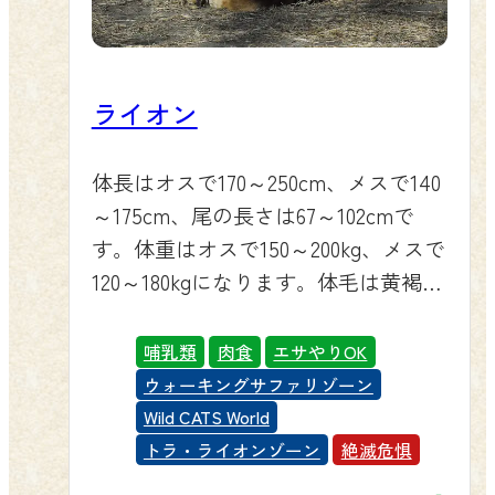
ライオン
体長はオスで170～250cm、メスで140
～175cm、尾の長さは67～102cmで
す。体重はオスで150～200kg、メスで
120～180kgになります。体毛は黄褐色
から赤褐色です。子供には暗色のバ
ラ斑がありますが、生後10ヶ月ほどで
哺乳類
肉食
エサやりOK
消失します。オスには1歳半からたて
ウォーキングサファリゾーン
がみが生え始め、5～6歳で完成しま
Wild CATS World
す。
トラ・ライオンゾーン
絶滅危惧