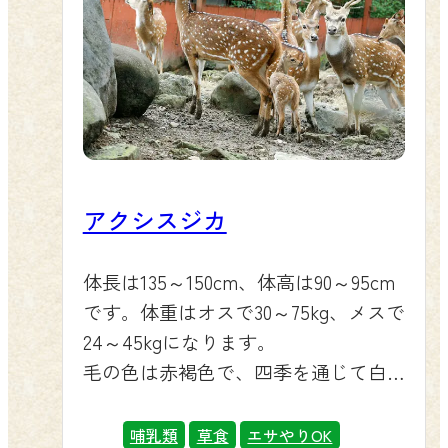
アクシスジカ
体長は135～150cm、体高は90～95cm
です。体重はオスで30～75kg、メスで
24～45kgになります。
毛の色は赤褐色で、四季を通じて白
い斑点があります。
哺乳類
草食
エサやりOK