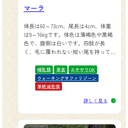
マーラ
体長は60～73cm、尾長は4cm、体重
は9～16kgです。体色は薄褐色や黒褐
色で、腹側は白いです。四肢が長
く、毛に覆われない短い尾を持って
います。
哺乳類
草食
エサやりOK
ウォーキングサファリゾーン
準絶滅危惧
詳しく見る